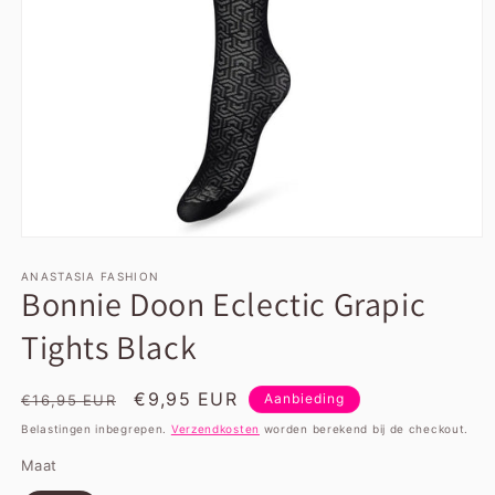
Media
1
openen
ANASTASIA FASHION
Bonnie Doon Eclectic Grapic
in
modaal
Tights Black
Normale
Aanbiedingsprijs
€9,95 EUR
Aanbieding
€16,95 EUR
prijs
Belastingen inbegrepen.
Verzendkosten
worden berekend bij de checkout.
Maat