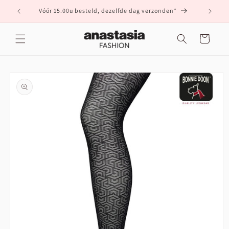
Meteen
naar de
Vóór 15.00u besteld, dezelfde dag verzonden*
content
Winkelwagen
a direct naar
roductinformatie