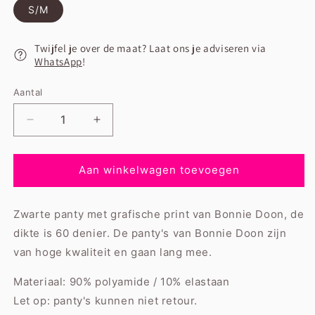
S/M
Twijfel je over de maat? Laat ons je adviseren via
WhatsApp
!
Aantal
Aantal
Aantal
verlagen
verhogen
voor
voor
Bonnie
Bonnie
Aan winkelwagen toevoegen
Doon
Doon
Eclectic
Eclectic
Zwarte panty met grafische print van Bonnie Doon, de
Grapic
Grapic
Tights
Tights
dikte is 60 denier. De panty's van Bonnie Doon zijn
Black
Black
van hoge kwaliteit en gaan lang mee.
Materiaal: 90% polyamide / 10% elastaan
Let op: panty's kunnen niet retour.