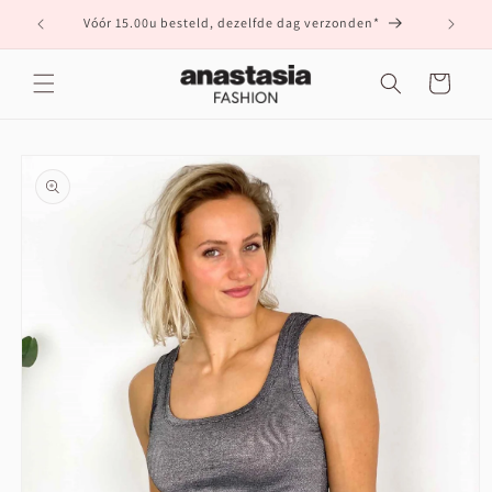
Meteen
naar de
Vóór 15.00u besteld, dezelfde dag verzonden*
content
Winkelwagen
a direct naar
roductinformatie