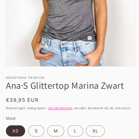
Media
1
openen
ANASTASIA FASHION
Ana·S Glittertop Marina Zwart
in
modaal
Normale
€39,95 EUR
prijs
Belastingen inbegrepen.
Verzendkosten
worden berekend bij de checkout.
Maat
XS
S
M
L
XL