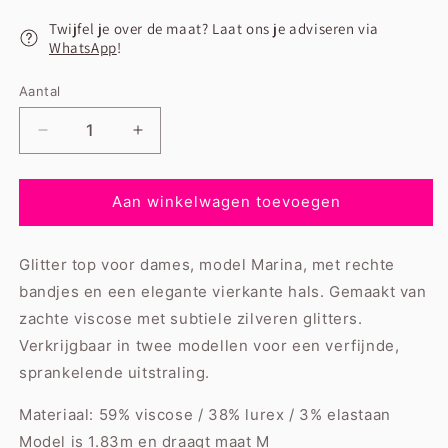
Twijfel je over de maat? Laat ons je adviseren via
WhatsApp
!
Aantal
Aantal
Aantal
verlagen
verhogen
voor
voor
Ana·S
Ana·S
Aan winkelwagen toevoegen
Glittertop
Glittertop
Marina
Marina
Glitter top voor dames, model Marina, met rechte
Zwart
Zwart
bandjes en een elegante vierkante hals. Gemaakt van
zachte viscose met subtiele zilveren glitters.
Verkrijgbaar in twee modellen voor een verfijnde,
sprankelende uitstraling.
Materiaal:
59% viscose / 38% lurex / 3% elastaan
Model is 1.83m en draagt maat M